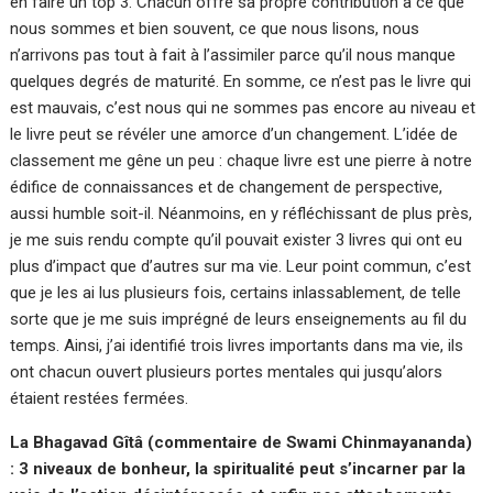
en faire un top 3. Chacun offre sa propre contribution à ce que
nous sommes et bien souvent, ce que nous lisons, nous
n’arrivons pas tout à fait à l’assimiler parce qu’il nous manque
quelques degrés de maturité. En somme, ce n’est pas le livre qui
est mauvais, c’est nous qui ne sommes pas encore au niveau et
le livre peut se révéler une amorce d’un changement. L’idée de
classement me gêne un peu : chaque livre est une pierre à notre
édifice de connaissances et de changement de perspective,
aussi humble soit-il. Néanmoins, en y réfléchissant de plus près,
je me suis rendu compte qu’il pouvait exister 3 livres qui ont eu
plus d’impact que d’autres sur ma vie. Leur point commun, c’est
que je les ai lus plusieurs fois, certains inlassablement, de telle
sorte que je me suis imprégné de leurs enseignements au fil du
temps. Ainsi, j’ai identifié trois livres importants dans ma vie, ils
ont chacun ouvert plusieurs portes mentales qui jusqu’alors
étaient restées fermées.
La Bhagavad Gîtâ (commentaire de Swami Chinmayananda)
: 3 niveaux de bonheur, la spiritualité peut s’incarner par la