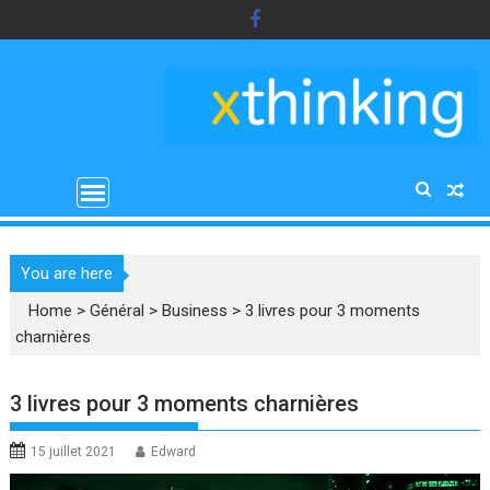
Skip
to
content
You are here
Home
>
Général
>
Business
>
3 livres pour 3 moments
charnières
3 livres pour 3 moments charnières
15 juillet 2021
Edward