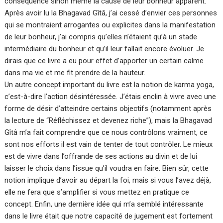
conséquence sinon même la cause de leur bonheur apparent.
Après avoir lu la Bhagavad Gîtâ, j’ai cessé d’envier ces personnes
qui se montraient arrogantes ou explicites dans la manifestation
de leur bonheur, j’ai compris qu’elles n’étaient qu’à un stade
intermédiaire du bonheur et qu’il leur fallait encore évoluer. Je
dirais que ce livre a eu pour effet d’apporter un certain calme
dans ma vie et me fit prendre de la hauteur.
Un autre concept important du livre est la notion de karma yoga,
c’est-à-dire l’action désintéressée. J’étais enclin à vivre avec une
forme de désir d’atteindre certains objectifs (notamment après
la lecture de “Réfléchissez et devenez riche”), mais la Bhagavad
Gîtâ m’a fait comprendre que ce nous contrôlons vraiment, ce
sont nos efforts il est vain de tenter de tout contrôler. Le mieux
est de vivre dans l’offrande de ses actions au divin et de lui
laisser le choix dans l’issue qu’il voudra en faire. Bien sûr, cette
notion implique d’avoir au départ la foi, mais si vous l’avez déjà,
elle ne fera que s’amplifier si vous mettez en pratique ce
concept. Enfin, une dernière idée qui m’a semblé intéressante
dans le livre était que notre capacité de jugement est fortement