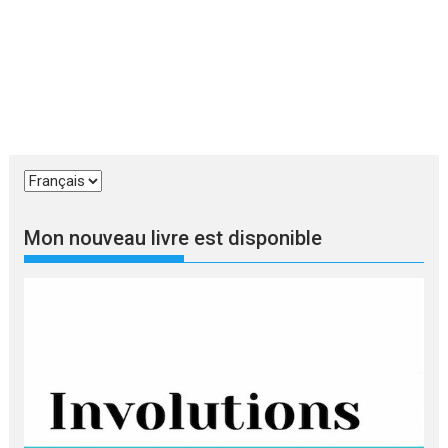
Choisir
une
langue
Mon nouveau livre est disponible