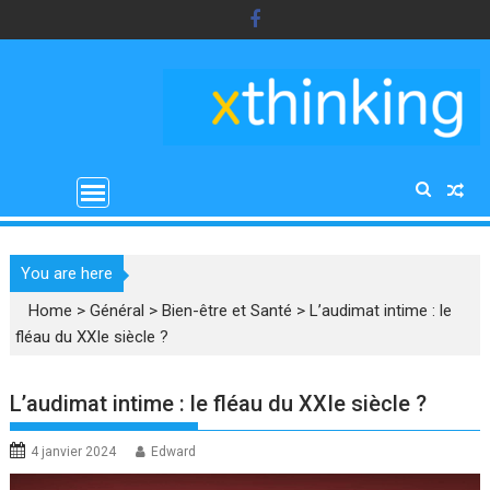
Skip
to
content
You are here
Home
>
Général
>
Bien-être et Santé
>
L’audimat intime : le
fléau du XXIe siècle ?
L’audimat intime : le fléau du XXIe siècle ?
4 janvier 2024
Edward