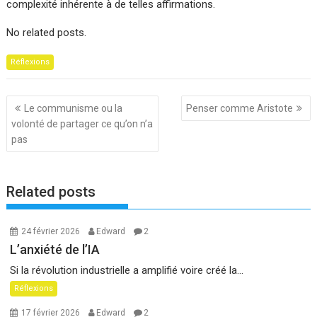
complexité inhérente à de telles affirmations.
No related posts.
Réflexions
Navigation
Le communisme ou la
Penser comme Aristote
de
volonté de partager ce qu’on n’a
l’article
pas
Related posts
24 février 2026
Edward
2
L’anxiété de l’IA
Si la révolution industrielle a amplifié voire créé la...
Réflexions
17 février 2026
Edward
2