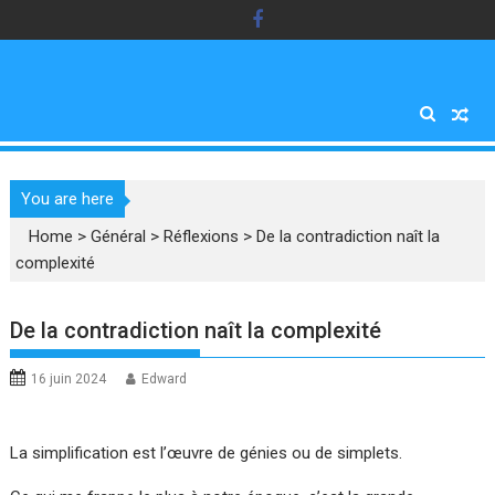
Skip
to
content
You are here
Home
>
Général
>
Réflexions
>
De la contradiction naît la
complexité
De la contradiction naît la complexité
16 juin 2024
Edward
La simplification est l’œuvre de génies ou de simplets.