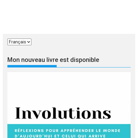
Choisir
une
langue
Mon nouveau livre est disponible