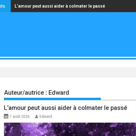
sts
L’amour peut aussi aider à colmater le passé
La seule richesse qui vaille est celle d’avoir un cœur pur
Auteur/autrice :
Edward
L’amour peut aussi aider à colmater le passé
1 août 2026
Edward