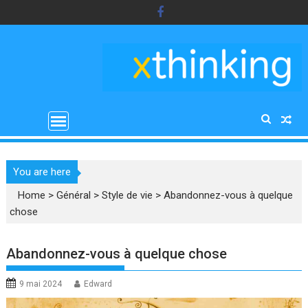
Skip
to
content
You are here
Home
>
Général
>
Style de vie
>
Abandonnez-vous à quelque
chose
Abandonnez-vous à quelque chose
9 mai 2024
Edward