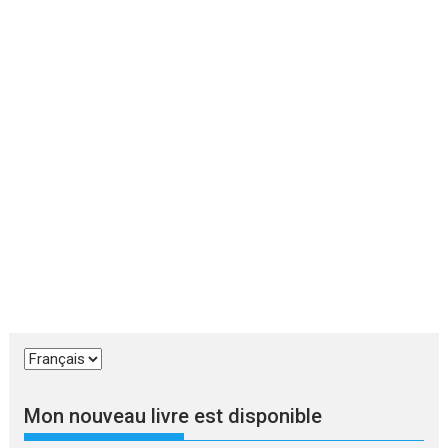
Choisir
une
langue
Mon nouveau livre est disponible