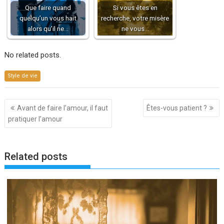
Que faire quand
Si vous êtes en
quelqu’un vous hait
recherche, votre misère
alors qu’il ne…
ne vous…
No related posts.
Style de vie
Navigation
Avant de faire l’amour, il faut
Êtes-vous patient ?
de
pratiquer l’amour
l’article
Related posts