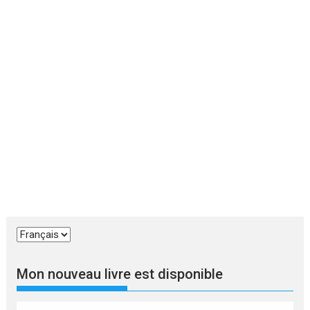
Choisir
une
langue
Mon nouveau livre est disponible