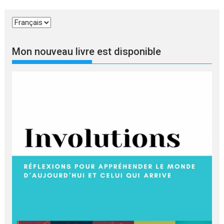
Choisir
une
langue
Mon nouveau livre est disponible