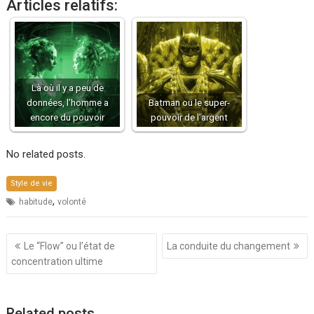
Articles relatifs:
Là où il y a peu de
données, l’homme a
Batman ou le super-
encore du pouvoir
pouvoir de l’argent
No related posts.
Style de vie
,
habitude
volonté
Navigation
Le “Flow” ou l’état de
La conduite du changement
de
concentration ultime
l’article
Related posts