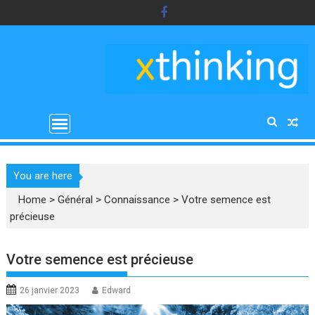
Skip
to
content
You are here
Home
>
Général
>
Connaissance
>
Votre semence est
précieuse
Votre semence est précieuse
26 janvier 2023
Edward