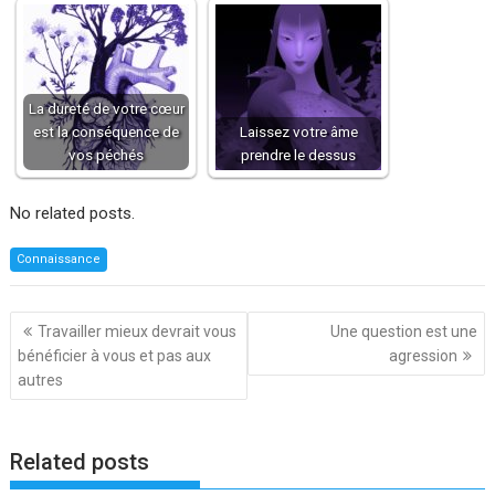
La dureté de votre cœur
est la conséquence de
Laissez votre âme
vos péchés
prendre le dessus
No related posts.
Connaissance
Navigation
Travailler mieux devrait vous
Une question est une
de
bénéficier à vous et pas aux
agression
l’article
autres
Related posts