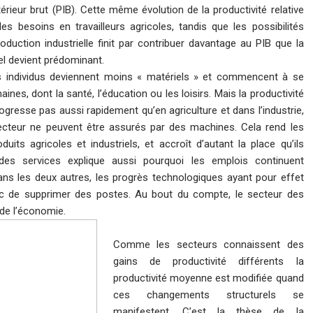
térieur brut (PIB). Cette même évolution de la productivité relative
s besoins en travailleurs agricoles, tandis que les possibilités
roduction industrielle finit par contribuer davantage au PIB que la
iel devient prédominant.
s individus deviennent moins « matériels » et commencent à se
nes, dont la santé, l’éducation ou les loisirs. Mais la productivité
gresse pas aussi rapidement qu’en agriculture et dans l’industrie,
ecteur ne peuvent être assurés par des machines. Cela rend les
uits agricoles et industriels, et accroît d’autant la place qu’ils
es services explique aussi pourquoi les emplois continuent
ans les deux autres, les progrès technologiques ayant pour effet
onc de supprimer des postes. Au bout du compte, le secteur des
 de l’économie.
Comme les secteurs connaissent des
gains de productivité différents la
productivité moyenne est modifiée quand
ces changements structurels se
manifestent. C’est la thèse de la