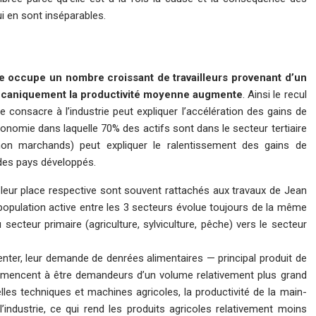
i en sont inséparables.
vée occupe un nombre croissant de travailleurs provenant d’un
 mécaniquement la productivité moyenne augmente
. Ainsi le recul
se consacre à l’industrie peut expliquer l’accélération des gains de
nomie dans laquelle 70% des actifs sont dans le secteur tertiaire
non marchands) peut expliquer le ralentissement des gains de
 des pays développés.
de leur place respective sont souvent rattachés aux travaux de
Jean
la population active entre les 3 secteurs évolue toujours de la même
ecteur primaire (agriculture, sylviculture, pêche) vers le secteur
nter, leur demande de denrées alimentaires — principal produit de
s commencent à être demandeurs d’un volume relativement plus grand
elles techniques et machines agricoles, la productivité de la main-
industrie, ce qui rend les produits agricoles relativement moins