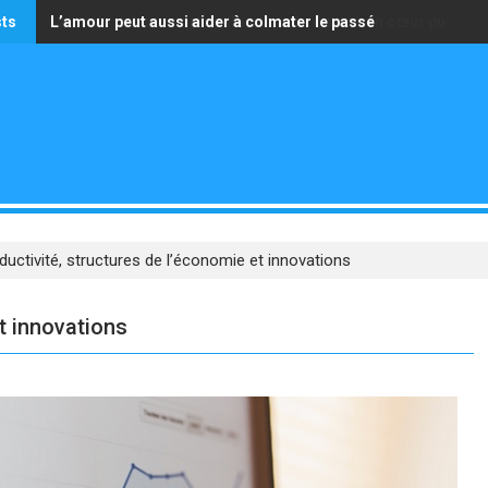
sts
L’amour peut aussi aider à colmater le passé
La seule richesse qui vaille est celle d’avoir un cœur pur
ductivité, structures de l’économie et innovations
t innovations