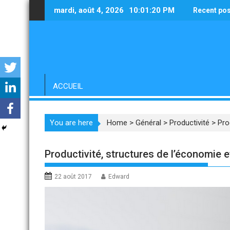
Skip
mardi, août 4, 2026
10:01:22 PM
Recent po
to
content
ACCUEIL
You are here
Home
>
Général
>
Productivité
>
Pro
Productivité, structures de l’économie e
22 août 2017
Edward