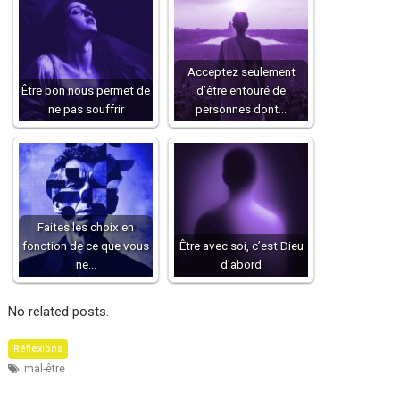
Acceptez seulement
Être bon nous permet de
d’être entouré de
ne pas souffrir
personnes dont…
Faites les choix en
fonction de ce que vous
Être avec soi, c’est Dieu
ne…
d’abord
No related posts.
Réflexions
mal-être