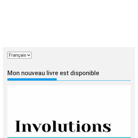
Choisir
une
langue
Mon nouveau livre est disponible