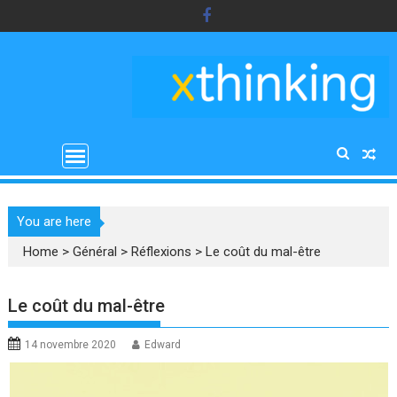
Skip
to
content
You are here
Home
>
Général
>
Réflexions
>
Le coût du mal-être
Le coût du mal-être
14 novembre 2020
Edward