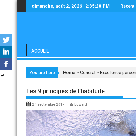
Skip
dimanche, août 2, 2026
2:35:29 PM
Recent 
to
content
ACCUEIL
You are here
Home
>
Général
>
Excellence person
Les 9 principes de l’habitude
24 septembre 2017
Edward