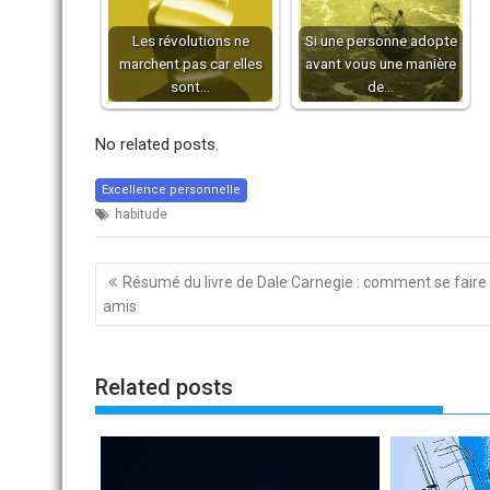
Les révolutions ne
Si une personne adopte
marchent pas car elles
avant vous une manière
sont…
de…
No related posts.
Excellence personnelle
habitude
Navigation
Résumé du livre de Dale Carnegie : comment se faire
de
amis
l’article
Related posts