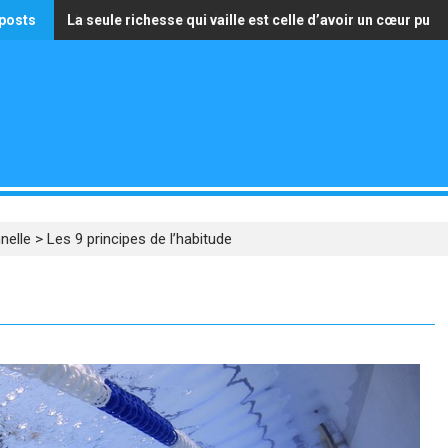
posts
L’amour peut aussi aider à colmater le passé
La seule richesse qui vaille est celle d’avoir un cœur pur
nelle
>
Les 9 principes de l’habitude