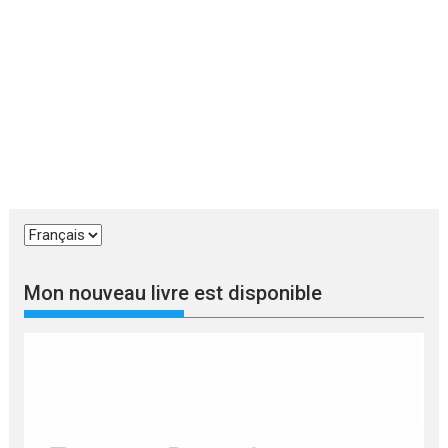
Choisir
une
langue
Mon nouveau livre est disponible