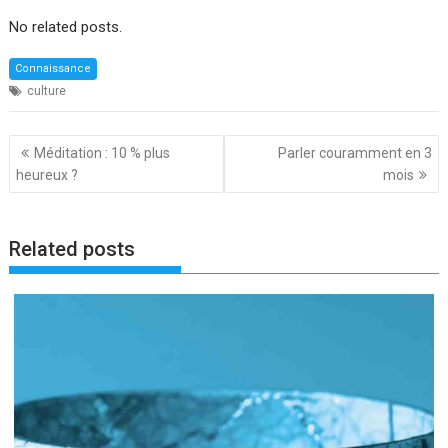
No related posts.
Connaissance
culture
Navigation
Méditation : 10 % plus
Parler couramment en 3
de
heureux ?
mois
l’article
Related posts