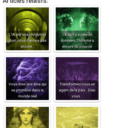
Articles relatifs:
L'IA est une révolution
Là où il y a peu de
dont nous n'avons pas
données, l’homme a
encore…
encore du pouvoir
Vous êtes une âme qui
Transformez-vous en
se promène dans le
agent de la paix : Dieu
monde réel
vous…