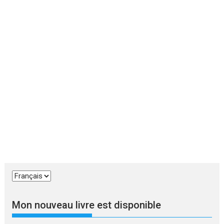
Choisir
une
langue
Mon nouveau livre est disponible