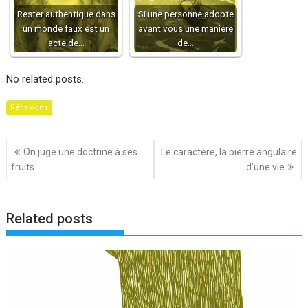
Rester authentique dans
Si une personne adopte
un monde faux est un
avant vous une manière
acte de…
de…
No related posts.
Réflexions
Navigation
On juge une doctrine à ses
Le caractère, la pierre angulaire
de
fruits
d’une vie
l’article
Related posts