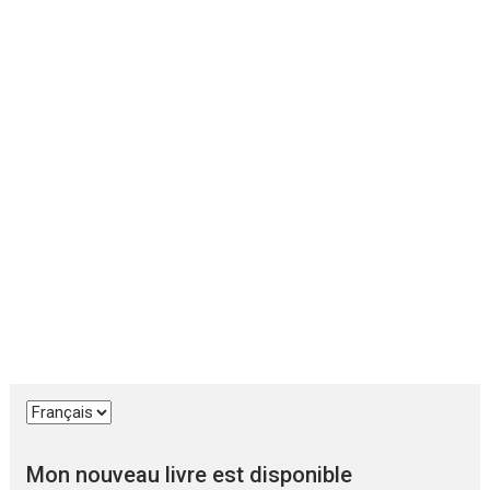
Choisir
une
langue
Mon nouveau livre est disponible