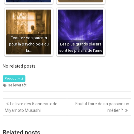
Écoutez vos parents
pour la psychologie ou
Les plus grands plaisirs
la…
sont les plaisirs de l'âme
No related posts.
Productivité
se lever tôt
Navigation
Le livre des 5 anneaux de
Faut-il faire de sa passion un
de
Miyamoto Musashi
métier ?
l’article
Related posts