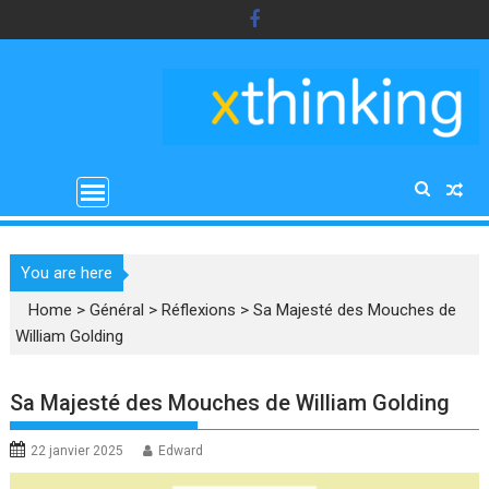
Skip
to
content
You are here
Home
>
Général
>
Réflexions
>
Sa Majesté des Mouches de
William Golding
Sa Majesté des Mouches de William Golding
22 janvier 2025
Edward