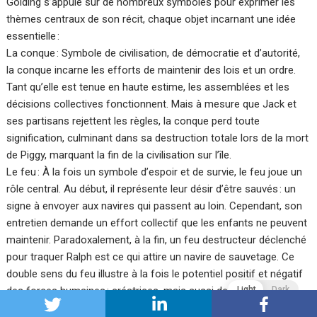
Golding s’appuie sur de nombreux symboles pour exprimer les
thèmes centraux de son récit, chaque objet incarnant une idée
essentielle :
La conque : Symbole de civilisation, de démocratie et d’autorité,
la conque incarne les efforts de maintenir des lois et un ordre.
Tant qu’elle est tenue en haute estime, les assemblées et les
décisions collectives fonctionnent. Mais à mesure que Jack et
ses partisans rejettent les règles, la conque perd toute
signification, culminant dans sa destruction totale lors de la mort
de Piggy, marquant la fin de la civilisation sur l’île.
Le feu : À la fois un symbole d’espoir et de survie, le feu joue un
rôle central. Au début, il représente leur désir d’être sauvés : un
signe à envoyer aux navires qui passent au loin. Cependant, son
entretien demande un effort collectif que les enfants ne peuvent
maintenir. Paradoxalement, à la fin, un feu destructeur déclenché
pour traquer Ralph est ce qui attire un navire de sauvetage. Ce
double sens du feu illustre à la fois le potentiel positif et négatif
Light
Dark
des forces humaines : créatrices, mais aussi destructrices.
Le Seigneur des Mouches : La tête de truie plantée sur un bâton