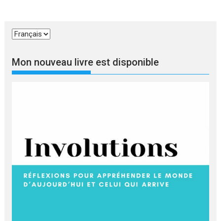
Choisir
une
langue
Mon nouveau livre est disponible