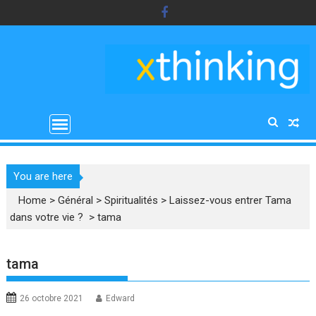
Skip
to
content
You are here
Home
>
Général
>
Spiritualités
>
Laissez-vous entrer Tama
dans votre vie ?
>
tama
tama
26 octobre 2021
Edward