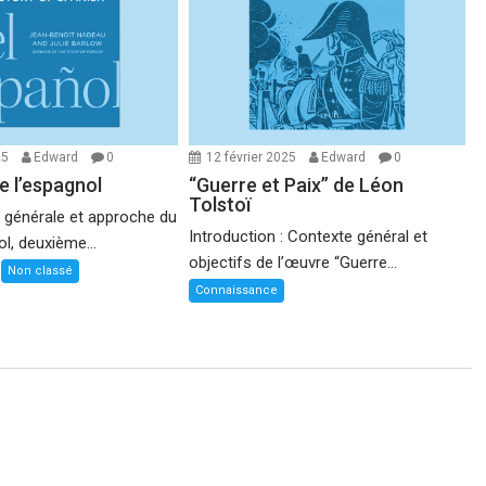
25
Edward
0
12 février 2025
Edward
0
de l’espagnol
“Guerre et Paix” de Léon
Tolstoï
on générale et approche du
Introduction : Contexte général et
ol, deuxième...
objectifs de l’œuvre “Guerre...
Non classé
Connaissance