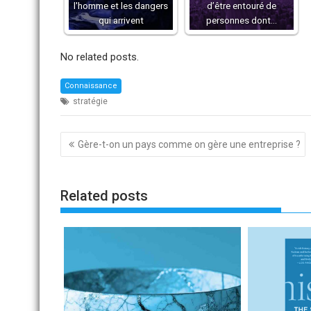
l'homme et les dangers
d’être entouré de
qui arrivent
personnes dont…
No related posts.
Connaissance
stratégie
Navigation
Gère-t-on un pays comme on gère une entreprise ?
de
l’article
Related posts