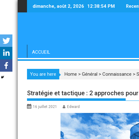
Skip
dimanche, août 2, 2026
12:38:55 PM
Recen
to
content
ACCUEIL
You are here
Home
>
Général
>
Connaissance
>
S
Stratégie et tactique : 2 approches pou
16 juillet 2021
Edward