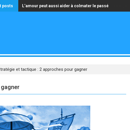
t posts
L’amour peut aussi aider à colmater le passé
La seule richesse qui vaille est celle d’avoir un cœur pur
tratégie et tactique : 2 approches pour gagner
r gagner