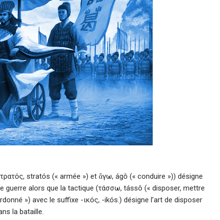
τρατός, stratós (« armée ») et ἄγω, ágô (« conduire »)) désigne
ne guerre alors que la tactique (τάσσω, tássô (« disposer, mettre
donné ») avec le suffixe -ικός, -ikós.) désigne l’art de disposer
ns la bataille.