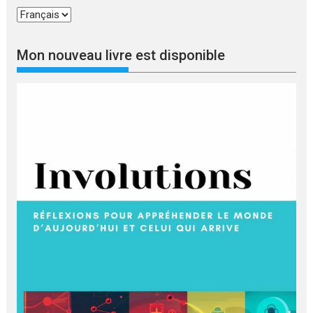
Choisir
une
langue
Mon nouveau livre est disponible