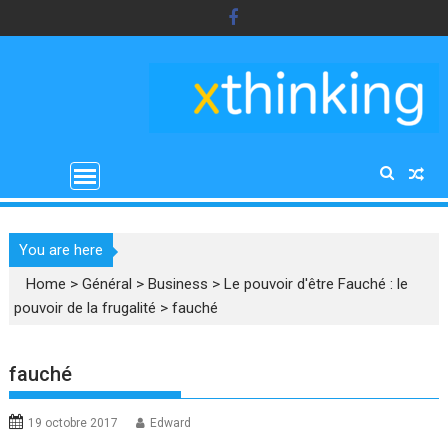
Skip
to
content
You are here
Home
>
Général
>
Business
>
Le pouvoir d'être Fauché : le
pouvoir de la frugalité
>
fauché
fauché
19 octobre 2017
Edward