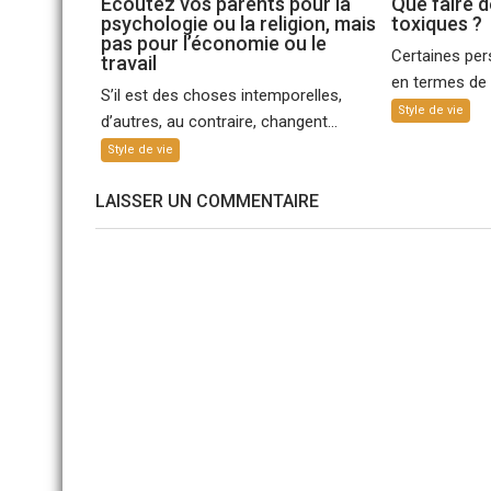
Écoutez vos parents pour la
Que faire 
psychologie ou la religion, mais
toxiques ?
pas pour l’économie ou le
Certaines pe
travail
en termes de 
S’il est des choses intemporelles,
Style de vie
d’autres, au contraire, changent...
Style de vie
LAISSER UN COMMENTAIRE