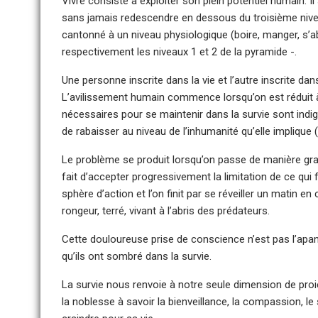
Vivre consiste à exploiter son plein potentiel humain. I
sans jamais redescendre en dessous du troisième nivea
cantonné à un niveau physiologique (boire, manger, s’a
respectivement les niveaux 1 et 2 de la pyramide -.
Une personne inscrite dans la vie et l’autre inscrite d
L’avilissement humain commence lorsqu’on est réduit 
nécessaires pour se maintenir dans la survie sont indig
de rabaisser au niveau de l’inhumanité qu’elle implique (m
Le problème se produit lorsqu’on passe de manière gradu
fait d’accepter progressivement la limitation de ce qui fa
sphère d’action et l’on finit par se réveiller un matin e
rongeur, terré, vivant à l’abris des prédateurs.
Cette douloureuse prise de conscience n’est pas l’apa
qu’ils ont sombré dans la survie.
La survie nous renvoie à notre seule dimension de proi
la noblesse à savoir la bienveillance, la compassion, le