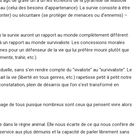
l s’agit de gravir un à un les échelons de la pyramide de Maslow
u (celui des besoins d’appartenance). La survie consiste à être
briter) ou sécuritaire (se protéger de menaces ou d’ennemis) –
ans la survie auront un rapport au monde complètement différent.
à un rapport au monde survivaliste. Les concessions morales
nes pour un défenseur de la vie qui lui préfère mourir plutôt que
entir, trahir, etc.).
elle, sans s’en rendre compte du “vivaliste” au “survivaliste”. Le
it la vie (liberté en tous genres, etc.) rapetisse petit à petit notre
n constatation, plein de désarroi que l’on s’est transformé en
nage de tous puisque nombreux sont ceux qui pensent vivre alors
e dans le règne animal. Elle nous écarte de ce qui nous confère de
 service aux plus démunis et la capacité de parler librement sans