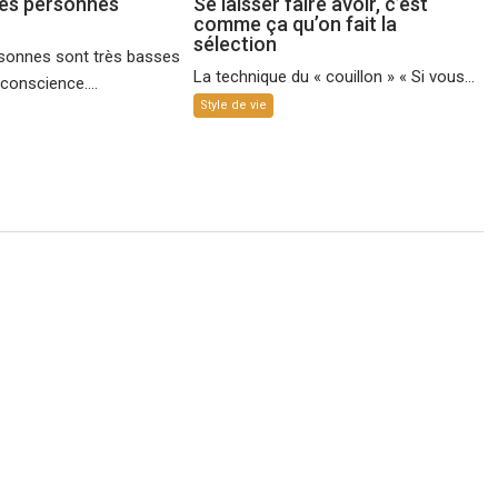
des personnes
Se laisser faire avoir, c’est
comme ça qu’on fait la
sélection
rsonnes sont très basses
La technique du « couillon » « Si vous...
conscience....
Style de vie