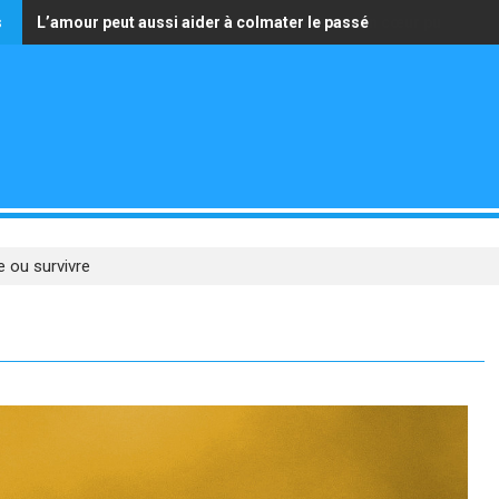
s
L’amour peut aussi aider à colmater le passé
La seule richesse qui vaille est celle d’avoir un cœur pur
e ou survivre