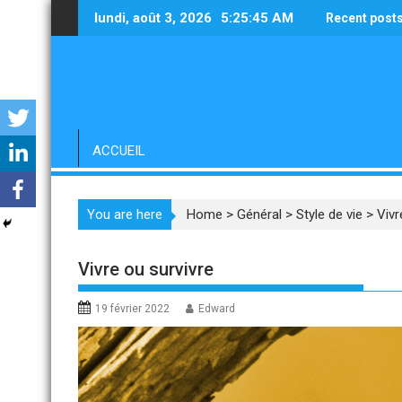
Skip
lundi, août 3, 2026
5:25:46 AM
Recent post
to
content
ACCUEIL
You are here
Home
>
Général
>
Style de vie
>
Vivr
Vivre ou survivre
19 février 2022
Edward