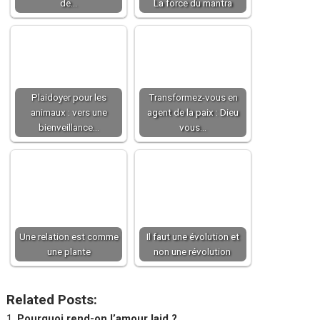
de…
La force du mantra
Plaidoyer pour les
Transformez-vous en
animaux : vers une
agent de la paix : Dieu
bienveillance…
vous…
Une relation est comme
Il faut une évolution et
une plante
non une révolution
Related Posts:
Pourquoi rend-on l’amour laid ?