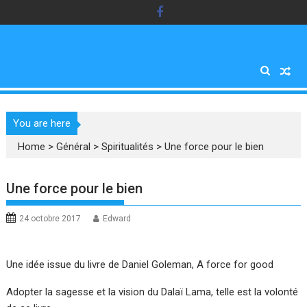
Skip
to
content
You are here
Home
>
Général
>
Spiritualités
>
Une force pour le bien
Une force pour le bien
24 octobre 2017
Edward
Une idée issue du livre de Daniel Goleman, A force for good
Adopter la sagesse et la vision du Dalaï Lama, telle est la volonté