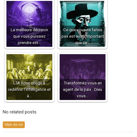
La meilleure décision
Ce que vous ne faites
que vous puissiez
pas est aussi important
prendre est…
que ce…
L’IA nous oblige à
Transformez-vous en
redéfinir l’intelligence et
agent de la paix : Dieu
à…
vous…
No related posts.
Style de vie