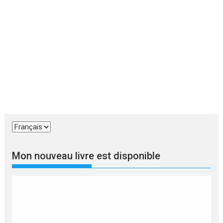
Choisir
une
langue
Mon nouveau livre est disponible