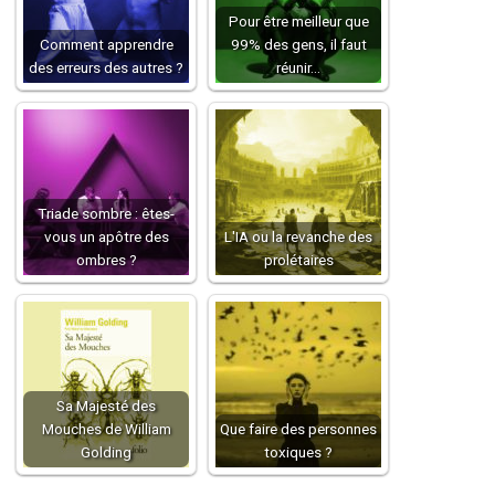
Pour être meilleur que
Comment apprendre
99% des gens, il faut
des erreurs des autres ?
réunir…
Triade sombre : êtes-
vous un apôtre des
L'IA ou la revanche des
ombres ?
prolétaires
Sa Majesté des
Mouches de William
Que faire des personnes
Golding
toxiques ?