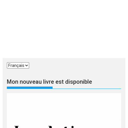
Choisir
une
langue
Mon nouveau livre est disponible