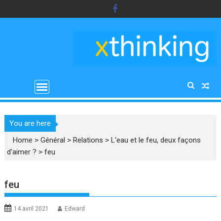
Skip
to
content
You are here
Home
>
Général
>
Relations
>
L'eau et le feu, deux façons
d'aimer ?
>
feu
feu
14 avril 2021
Edward