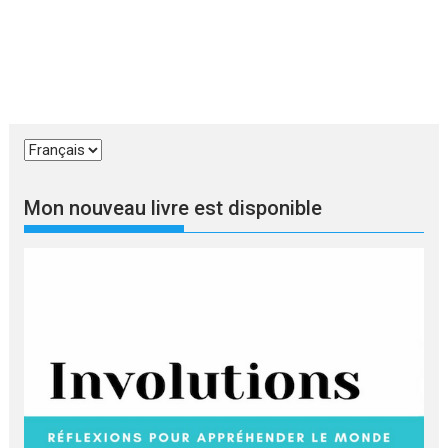
Choisir
une
langue
Mon nouveau livre est disponible