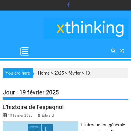
Skip
to
content
You are here
Home
>
2025
>
février
>
19
Jour :
19 février 2025
L’histoire de l’espagnol
19 février 2025
Edward
I. Introduction générale