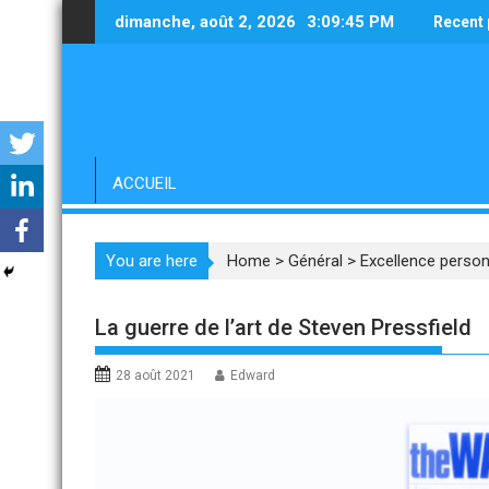
Skip
dimanche, août 2, 2026
3:09:46 PM
Recent 
to
content
ACCUEIL
You are here
Home
>
Général
>
Excellence person
La guerre de l’art de Steven Pressfield
28 août 2021
Edward