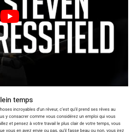
plein temps
hoses incroyables d’un rêveur, c’est qu’il prend ses rêves au
 vous y consacrer comme vous considérez un emploi qui vous
llez et pensez à votre travail le plus clair de votre temps, vous
e vous en ayez envie ou pas, qu’il fasse beau ou non, vous irez