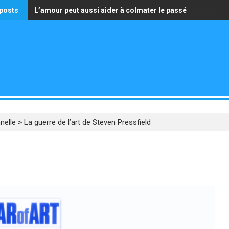
posts
L’amour peut aussi aider à colmater le passé
La seule richesse qui vaille est celle d’avoir un cœur pur
nelle
>
La guerre de l’art de Steven Pressfield