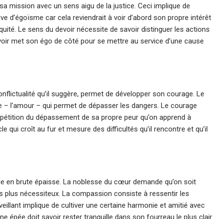
sa mission avec un sens aigu de la justice. Ceci implique de
uve d’égoïsme car cela reviendrait à voir d’abord son propre intérêt
équité. Le sens du devoir nécessite de savoir distinguer les actions
oir met son égo de côté pour se mettre au service d’une cause
conflictualité qu’il suggère, permet de développer son courage. Le
ce – l’amour – qui permet de dépasser les dangers. Le courage
épétition du dépassement de sa propre peur qu’on apprend à
ui croît au fur et mesure des difficultés qu’il rencontre et qu’il
e en brute épaisse. La noblesse du cœur demande qu’on soit
 plus nécessiteux. La compassion consiste à ressentir les
illant implique de cultiver une certaine harmonie et amitié avec
e épée doit savoir rester tranquille dans son fourreau le plus clair