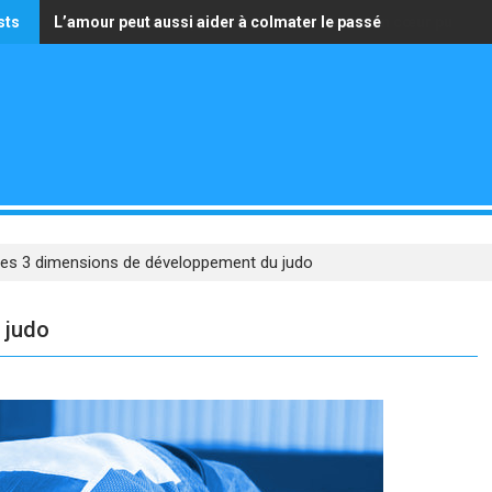
sts
L’amour peut aussi aider à colmater le passé
La seule richesse qui vaille est celle d’avoir un cœur pur
es 3 dimensions de développement du judo
 judo