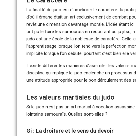
Le caractère
La finalité du judo est d’améliorer le caractère du pratiq
d’où il émane était un art exclusivement de combat pour
revêt une dimension davantage morale. L’idée étant ic
ont pu le faire les samouraïs en recourant au ju jitsu, m
judo est une école de la noblesse de caractère. Celle-ci 
l’apprentissage lorsque l’on tend vers la perfection mora
implicite lorsque l’on débute, pourtant c’est bien elle v
Il existe différentes manières d’assimiler les valeurs mo
discipline qu’implique le judo enclenche un processus 
une attitude appropriée pour le bon déroulement des s
Les valeurs martiales du judo
Si le judo n’est pas un art martial à vocation assassine
lointains samouraïs. Quelles sont-elles ?
Gi : La droiture et le sens du devoir