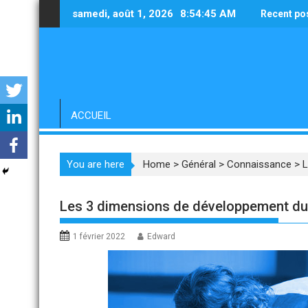
Skip
samedi, août 1, 2026
8:54:46 AM
Recent po
to
content
ACCUEIL
You are here
Home
>
Général
>
Connaissance
>
L
Les 3 dimensions de développement du
1 février 2022
Edward