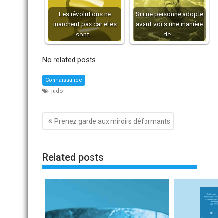
Les révolutions ne
Si une personne adopte
marchent pas car elles
avant vous une manière
sont…
de…
No related posts.
Connaissance
judo
Navigation
Prenez garde aux miroirs déformants
de
l’article
Related posts