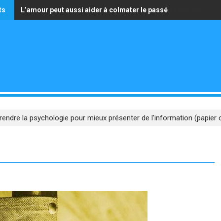
ts
L’amour peut aussi aider à colmater le passé
La seule richesse qui vaille est celle d’avoir un cœur pur
ndre la psychologie pour mieux présenter de l'information (papier