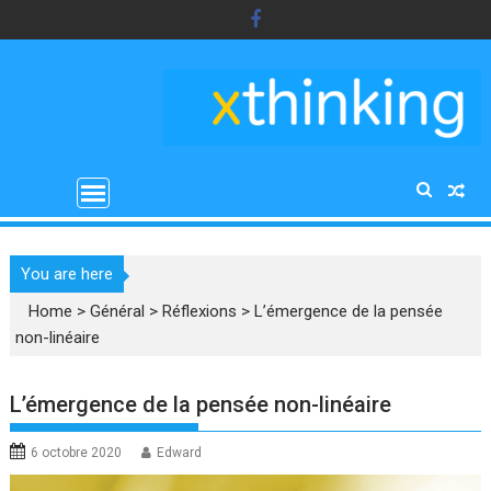
Skip
to
content
You are here
Home
>
Général
>
Réflexions
>
L’émergence de la pensée
non-linéaire
L’émergence de la pensée non-linéaire
6 octobre 2020
Edward