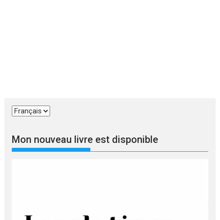
Choisir
une
langue
Mon nouveau livre est disponible