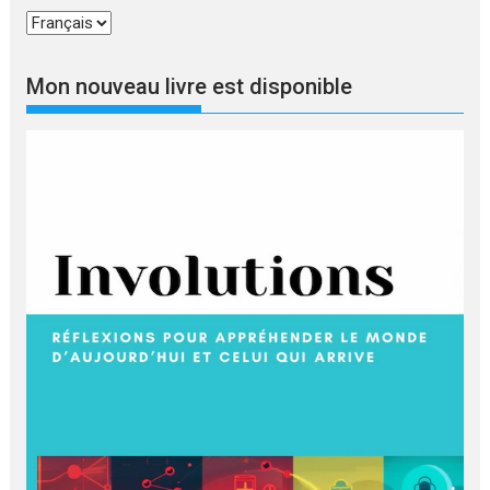
Choisir
une
langue
Mon nouveau livre est disponible