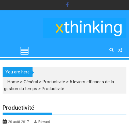
Skip
to
content
You are here
Home
>
Général
>
Productivité
>
5 leviers efficaces de la
gestion du temps
>
Productivité
Productivité
20 août 2017
Edward