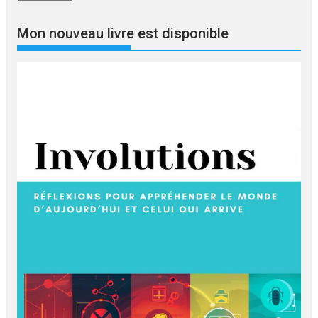
une
langue
Mon nouveau livre est disponible