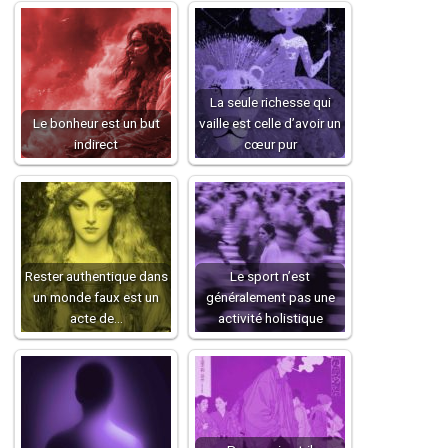
La seule richesse qui
Le bonheur est un but
vaille est celle d’avoir un
indirect
cœur pur
Rester authentique dans
Le sport n’est
un monde faux est un
généralement pas une
acte de…
activité holistique