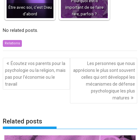
Pourquoi est-il
Être avec soi, c’est Dieu
important de se faire
d’abord
rare, parfois ?
No related posts.
Relations
Navigation
Écoutez vos parents pour la
Les personnes que nous
de
psychologie ou la religion, mais
apprécions le plus sont souvent
l’article
pas pour l’économie ou le
celles qui ont développé les
travail
mécanismes de défense
psychologique les plus
matures
Related posts