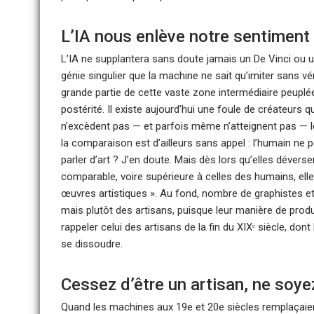
L’IA nous enlève notre sentiment 
L’IA ne supplantera sans doute jamais un De Vinci ou
génie singulier que la machine ne sait qu’imiter sans vé
grande partie de cette vaste zone intermédiaire peuplée 
postérité. Il existe aujourd’hui une foule de créateurs 
n’excèdent pas — et parfois même n’atteignent pas — le 
la comparaison est d’ailleurs sans appel : l’humain ne pe
parler d’art ? J’en doute. Mais dès lors qu’elles déver
comparable, voire supérieure à celles des humains, ell
œuvres artistiques ». Au fond, nombre de graphistes et 
mais plutôt des artisans, puisque leur manière de produi
rappeler celui des artisans de la fin du XIXᵉ siècle, dont
se dissoudre.
Cessez d’être un artisan, ne soye
Quand les machines aux 19e et 20e siècles remplaçaient l