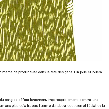
tion même de productivité dans la tête des gens, l’IA joue et jouera
s du sang se défont lentement, imperceptiblement, comme une
rons plus qu’à travers l’œuvre du labeur quotidien et l’éclat de la