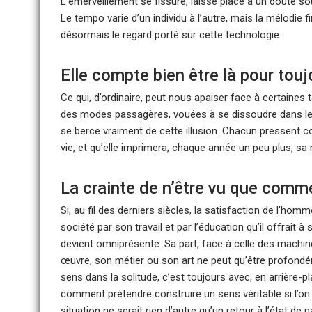
L’émerveillement se fissure, laisse place à un doute so
Le tempo varie d’un individu à l’autre, mais la mélodie
désormais le regard porté sur cette technologie.
Elle compte bien être là pour touj
Ce qui, d’ordinaire, peut nous apaiser face à certaines
des modes passagères, vouées à se dissoudre dans le flux 
se berce vraiment de cette illusion. Chacun pressent
vie, et qu’elle imprimera, chaque année un peu plus, s
La crainte de n’être vu que comme
Si, au fil des derniers siècles, la satisfaction de l’ho
société par son travail et par l’éducation qu’il offrait
devient omniprésente. Sa part, face à celle des machin
œuvre, son métier ou son art ne peut qu’être profondém
sens dans la solitude, c’est toujours avec, en arrière-p
comment prétendre construire un sens véritable si l’on sa
situation ne serait rien d’autre qu’un retour à l’état de n