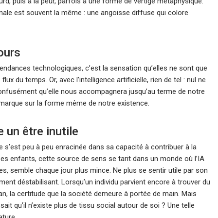
urd, puis à la peur, parfois à une forme de vertige métaphysique.
 finale est souvent la même : une angoisse diffuse qui colore
ours
 tendances technologiques, c’est la sensation qu’elles ne sont que
du temps. Or, avec l’intelligence artificielle, rien de tel : nul ne
 confusément qu’elle nous accompagnera jusqu’au terme de notre
a marque sur la forme même de notre existence.
 un être inutile
mme s’est peu à peu enracinée dans sa capacité à contribuer à la
 à ses enfants, cette source de sens se tarit dans un monde où l’IA
es, semble chaque jour plus mince. Ne plus se sentir utile par son
ent déstabilisant. Lorsqu’un individu parvient encore à trouver du
lan, la certitude que la société demeure à portée de main. Mais
it qu’il n’existe plus de tissu social autour de soi ? Une telle
ature.