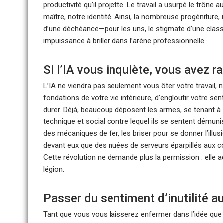
productivité qu’il projette. Le travail a usurpé le trône a
maître, notre identité. Ainsi, la nombreuse progéniture
d’une déchéance—pour les uns, le stigmate d’une classe 
impuissance à briller dans l’arène professionnelle.
Si l’IA vous inquiète, vous avez r
L’IA ne viendra pas seulement vous ôter votre travail, ni 
fondations de votre vie intérieure, d’engloutir votre sen
durer. Déjà, beaucoup déposent les armes, se tenant à
technique et social contre lequel ils se sentent démunis
des mécaniques de fer, les briser pour se donner l’illus
devant eux que des nuées de serveurs éparpillés aux c
Cette révolution ne demande plus la permission : elle ad
légion.
Passer du sentiment d’inutilité 
Tant que vous vous laisserez enfermer dans l’idée que