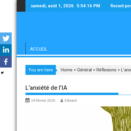
Skip
samedi, août 1, 2026
5:54:17 PM
Recent po
to
content
ACCUEIL
You are here
Home
>
Général
>
Réflexions
>
L’anx
L’anxiété de l’IA
24 février 2026
Edward