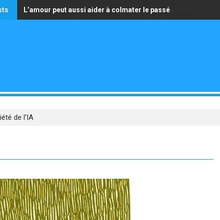
sts
L’amour peut aussi aider à colmater le passé
La seule richesse qui vaille est celle d’avoir un cœur pur
iété de l’IA