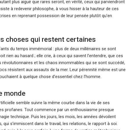
tant plus aiguë que rares seront, en vérité, ceux qui parviendront
onsiste à redevenir philosophe, à vous hisser à la hauteur de ces
crises en reprenant possession de leur pensée plutôt qu’en
es choses qui restent certaines
fants du temps immémorial : plus de deux millénaires se sont
t rien au hasard ; elle crie, à ceux qui savent l’entendre, que ces
es révolutionnaires et les chaos innommables qui se sont succédé,
rocs résistent aux assauts de la mer. Leur pérennité même est une
 touchaient à quelque chose d’essentiel chez l’homme.
 le monde
 artificielle semble suivre la même courbe dans la vie de ses
mples profanes. Tout commence par un enthousiasme presque
agie technique. Puis les jours, les mois, les années dévoilent
, qui s’immiscent dans le travail, les relations, le rapport à soi.