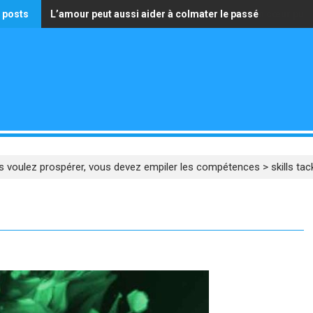
 posts
L’amour peut aussi aider à colmater le passé
La seule richesse qui vaille est celle d’avoir un cœur pur
s voulez prospérer, vous devez empiler les compétences
>
skills tac