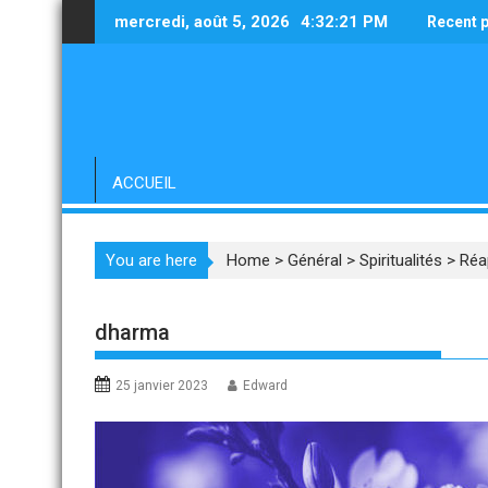
Skip
mercredi, août 5, 2026
4:32:23 PM
Recent 
to
content
ACCUEIL
You are here
Home
>
Général
>
Spiritualités
>
Réa
dharma
25 janvier 2023
Edward