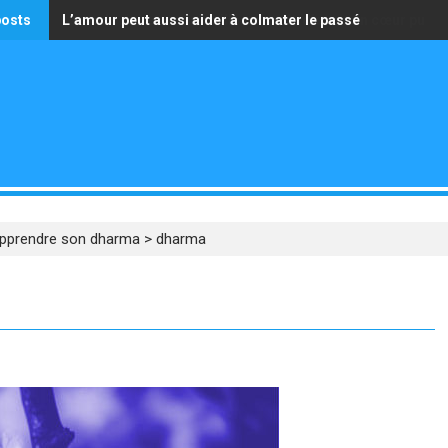
posts
L’amour peut aussi aider à colmater le passé
La seule richesse qui vaille est celle d’avoir un cœur pur
pprendre son dharma
>
dharma