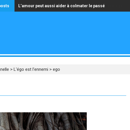
posts
L’amour peut aussi aider à colmater le passé
La seule richesse qui vaille est celle d’avoir un cœur pur
nelle
>
L'égo est l'ennemi
>
ego