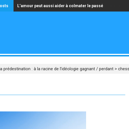
osts
L’amour peut aussi aider à colmater le passé
La seule richesse qui vaille est celle d’avoir un cœur pur
a prédestination : à la racine de l’idéologie gagnant / perdant
>
ches