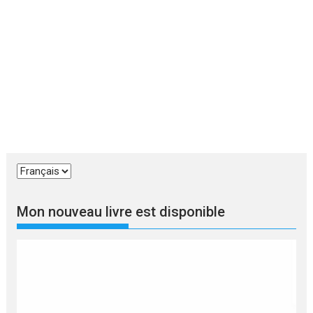
Choisir
une
langue
Mon nouveau livre est disponible