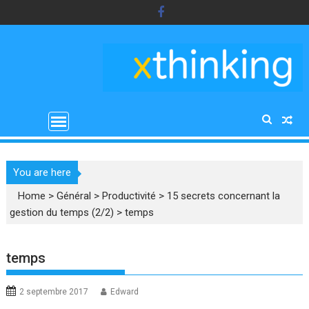
Skip
to
content
You are here
Home
>
Général
>
Productivité
>
15 secrets concernant la
gestion du temps (2/2)
>
temps
temps
2 septembre 2017
Edward