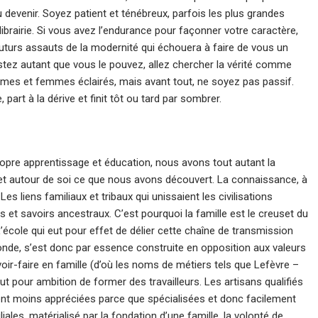
u devenir. Soyez patient et ténébreux, parfois les plus grandes
e librairie. Si vous avez l’endurance pour façonner votre caractère,
 futurs assauts de la modernité qui échouera à faire de vous un
sistez autant que vous le pouvez, allez chercher la vérité comme
mmes et femmes éclairés, mais avant tout, ne soyez pas passif.
part à la dérive et finit tôt ou tard par sombrer.
e apprentissage et éducation, nous avons tout autant la
 et autour de soi ce que nous avons découvert. La connaissance, à
es liens familiaux et tribaux qui unissaient les civilisations
s et savoirs ancestraux. C’est pourquoi la famille est le creuset du
L’école qui eut pour effet de délier cette chaîne de transmission
onde, s’est donc par essence construite en opposition aux valeurs
voir-faire en famille (d’où les noms de métiers tels que Lefèvre –
ut pour ambition de former des travailleurs. Les artisans qualifiés
nt moins appréciées parce que spécialisées et donc facilement
iales, matérialisé par la fondation d’une famille, la volonté de