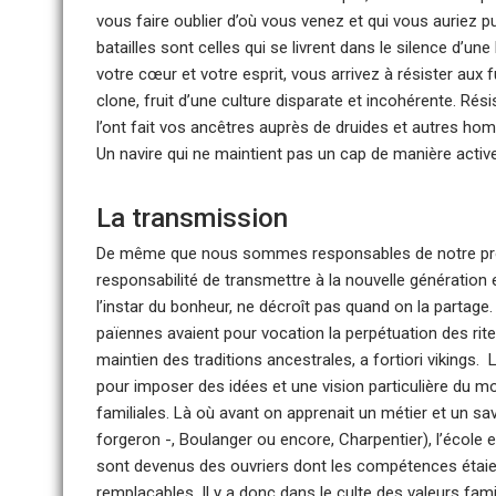
vous faire oublier d’où vous venez et qui vous auriez p
batailles sont celles qui se livrent dans le silence d’un
votre cœur et votre esprit, vous arrivez à résister aux
clone, fruit d’une culture disparate et incohérente. Ré
l’ont fait vos ancêtres auprès de druides et autres ho
Un navire qui ne maintient pas un cap de manière active, 
La transmission
De même que nous sommes responsables de notre propr
responsabilité de transmettre à la nouvelle génération
l’instar du bonheur, ne décroît pas quand on la partage. L
païennes avaient pour vocation la perpétuation des rite
maintien des traditions ancestrales, a fortiori
vikings
. 
pour imposer des idées et une vision particulière du m
familiales. Là où avant on apprenait un métier et un sa
forgeron -, Boulanger ou encore, Charpentier), l’école e
sont devenus des ouvriers dont les compétences étaie
remplaçables. Il y a donc dans le culte des valeurs famil