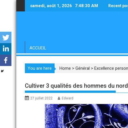
Skip
samedi, août 1, 2026
7:48:32 AM
Recent po
to
content
ACCUEIL
You are here
Home
>
Général
>
Excellence person
Cultiver 3 qualités des hommes du nord
27 juillet 2022
Edward