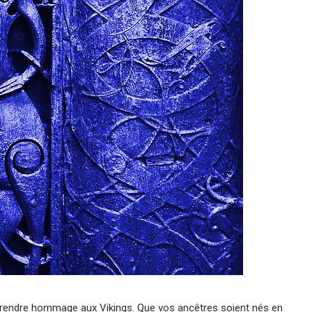
ur rendre hommage aux
Vikings
. Que vos ancêtres soient nés en