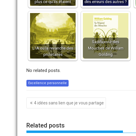
plus ce qu’ils étaient
des erreurs des autres ?
Sa Majesté des
L'IA ou la revanche des
Mouches de William
prolétaires
Golding
No related posts.
Excellence personnelle
Navigation
4 idées sans lien que je vous partage
de
l’article
Related posts