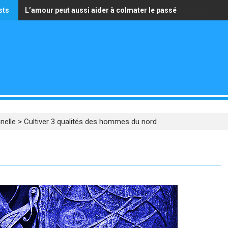
sts
L’amour peut aussi aider à colmater le passé
La seule richesse qui vaille est celle d’avoir un cœur pur
nelle
>
Cultiver 3 qualités des hommes du nord