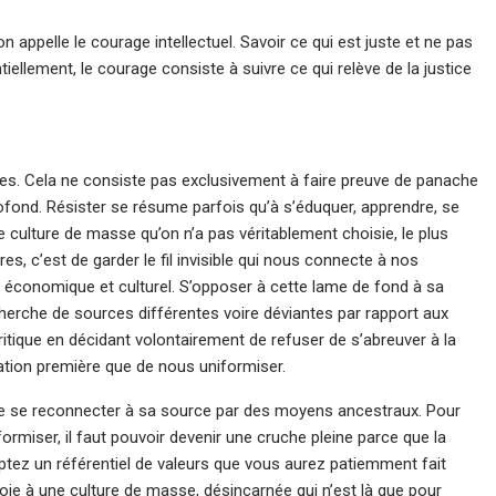
on appelle le courage intellectuel. Savoir ce qui est juste et ne pas
llement, le courage consiste à suivre ce qui relève de la justice
mes. Cela ne consiste pas exclusivement à faire preuve de panache
rofond. Résister se résume parfois qu’à s’éduquer, apprendre, se
e culture de masse qu’on n’a pas véritablement choisie, le plus
res, c’est de garder le fil invisible qui nous connecte à nos
ois économique et culturel. S’opposer à cette lame de fond à sa
cherche de sources différentes voire déviantes par rapport aux
ritique en décidant volontairement de refuser de s’abreuver à la
ation première que de nous uniformiser.
de se reconnecter à sa source par des moyens ancestraux. Pour
formiser, il faut pouvoir devenir une cruche pleine parce que la
optez un référentiel de valeurs que vous aurez patiemment fait
oie à une culture de masse, désincarnée qui n’est là que pour