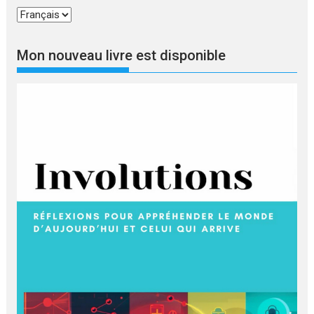
Choisir
une
langue
Mon nouveau livre est disponible