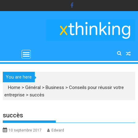
Skip
to
content
You are here
Home
>
Général
>
Business
>
Conseils pour réussir votre
entreprise
>
succès
succès
10 septembre 2017
Edward