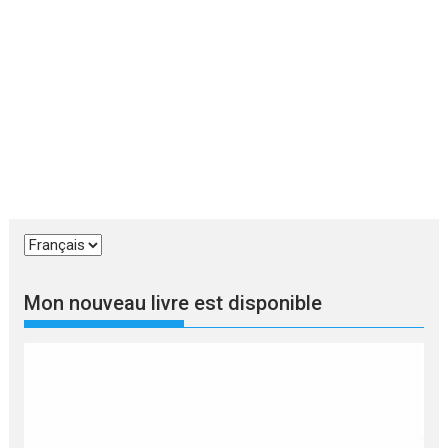
Choisir
une
langue
Mon nouveau livre est disponible