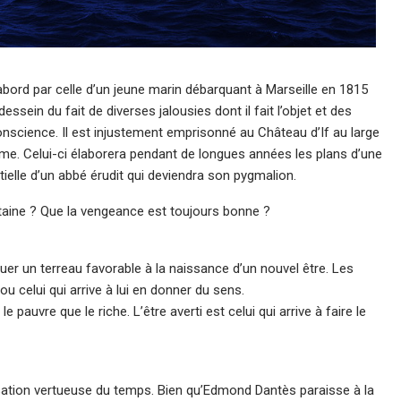
ord par celle d’un jeune marin débarquant à Marseille en 1815
essein du fait de diverses jalousies dont il fait l’objet et des
onscience. Il est injustement emprisonné au Château d’If au large
omme. Celui-ci élaborera pendant de longues années les plans d’une
tielle d’un abbé érudit qui deviendra son pygmalion.
taine ? Que la vengeance est toujours bonne ?
tuer un terreau favorable à la naissance d’un nouvel être. Les
ou celui qui arrive à lui en donner du sens.
 pauvre que le riche. L’être averti est celui qui arrive à faire le
lisation vertueuse du temps. Bien qu’Edmond Dantès paraisse à la