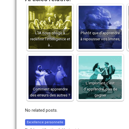
L’IA nous oblige à
Plutôt que d'apprendre
redéfinir l’intelligence et
à repousser vos limites,
à…
…
L'important c'est
Comment apprendre
d'apprendre, pas de
des erreurs des autres ?
gagner
No related posts.
Excellence personnelle