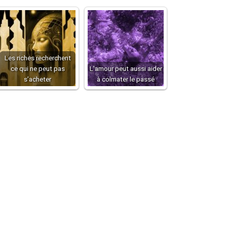
Les riches recherchent
ce qui ne peut pas
L’amour peut aussi aider
s’acheter
à colmater le passé