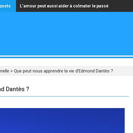
posts
L’amour peut aussi aider à colmater le passé
La seule richesse qui vaille est celle d’avoir un cœur pur
nelle
>
Que peut nous apprendre la vie d’Edmond Dantès ?
nd Dantès ?