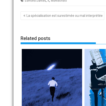
,
,
Edmond Dantès
if
Montecristo
Navigation
La spécialisation est surestimée ou mal interprétée
de
l’article
Related posts