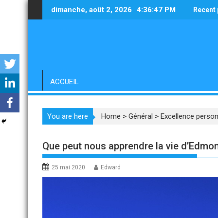
Skip
dimanche, août 2, 2026
4:36:48 PM
Recent 
to
content
ACCUEIL
You are here
Home
>
Général
>
Excellence person
Que peut nous apprendre la vie d’Edmo
25 mai 2020
Edward