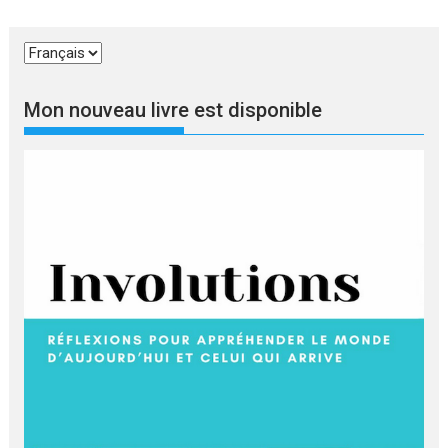
Choisir
une
langue
Mon nouveau livre est disponible