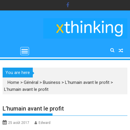
Skip
to
content
You are here
Home
>
Général
>
Business
>
L'humain avant le profit
>
L’humain avant le profit
L’humain avant le profit
25 août 2017
Edward