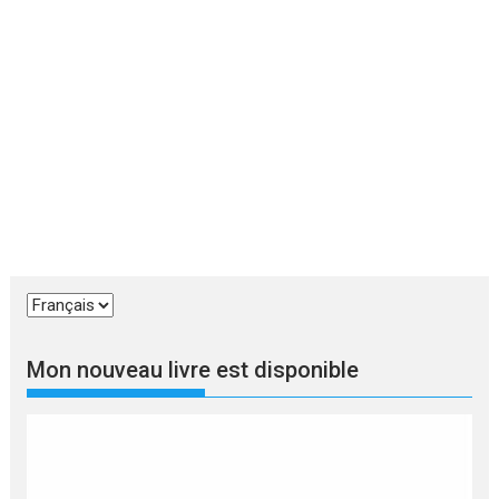
Choisir
une
langue
Mon nouveau livre est disponible