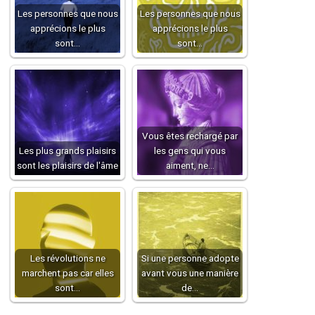
Les personnes que nous
Les personnes que nous
apprécions le plus
apprécions le plus
sont…
sont…
Vous êtes rechargé par
Les plus grands plaisirs
les gens qui vous
sont les plaisirs de l'âme
aiment, ne…
Les révolutions ne
Si une personne adopte
marchent pas car elles
avant vous une manière
sont…
de…