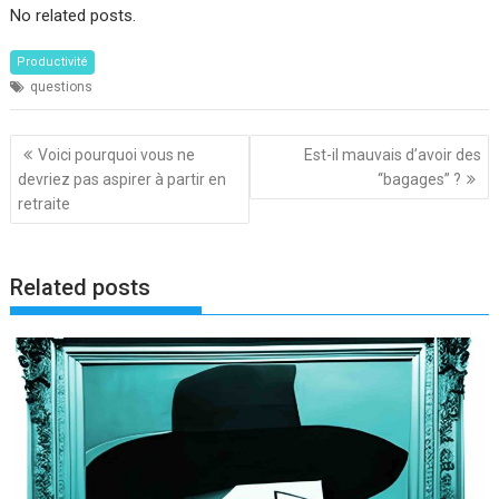
No related posts.
Productivité
questions
Navigation
Voici pourquoi vous ne
Est-il mauvais d’avoir des
de
devriez pas aspirer à partir en
“bagages” ?
l’article
retraite
Related posts