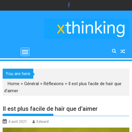
Skip
to
content
You are here
Home
>
Général
>
Réflexions
>
Il est plus facile de haïr que
d’aimer
Il est plus facile de haïr que d’aimer
4 avril 2021
Edward