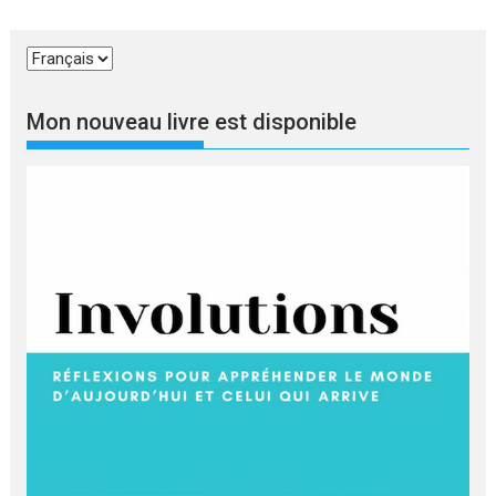
Choisir
une
langue
Mon nouveau livre est disponible