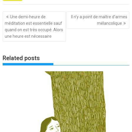
Navigation
Une demi-heure de
Il n’y a point de maître d’armes
de
méditation est essentielle sauf
mélancolique
l’article
quand on est très occupé. Alors
une heure est nécessaire
Related posts