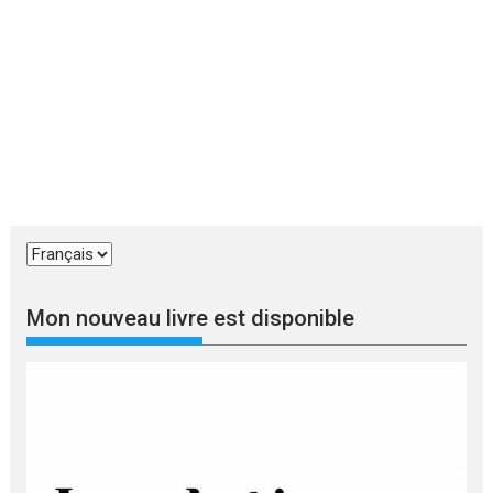
Choisir
une
langue
Mon nouveau livre est disponible