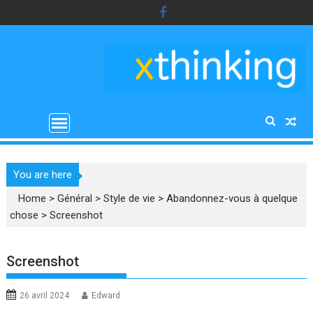
Skip
to
content
You are here
Home
>
Général
>
Style de vie
>
Abandonnez-vous à quelque
chose
>
Screenshot
Screenshot
26 avril 2024
Edward