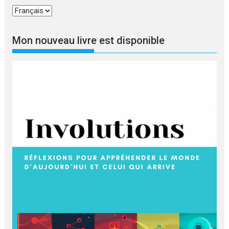
Choisir
une
langue
Mon nouveau livre est disponible