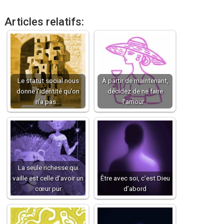
Articles relatifs:
Le statut social nous
À partir de maintenant,
donne l’identité qu’on
décidez de ne faire
n’a pas…
l’amour…
La seule richesse qui
vaille est celle d’avoir un
Être avec soi, c’est Dieu
cœur pur
d’abord