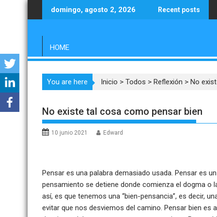
Saltar
domingo, agosto 2, 2026
Recent posts
al
contenido
HOME
You are here
Inicio
>
Todos
>
Reflexión
>
No exis
No existe tal cosa como pensar bien
10 junio 2021
Edward
Pensar es una palabra demasiado usada. Pensar es un 
pensamiento se detiene donde comienza el dogma o la 
así, es que tenemos una “bien-pensancia”, es decir, 
evitar que nos desviemos del camino. Pensar bien es 