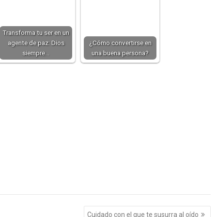
Transforma tu ser en un
agente de paz: Dios
¿Cómo convertirse en
siempre…
una buena persona?
Cuidado con el que te susurra al oído