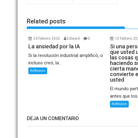
de
entradas
Related posts
24 febrero 2026
Edward
0
10 febrero 2
La ansiedad por la IA
Si una per
que usted 
Si la revolución industrial amplificó, o
las cosas 
haciendo s
incluso creó, la...
cierta man
Reflexión
convierte 
usted
El mundo per
antes que los.
Reflexión
DEJA UN COMENTARIO