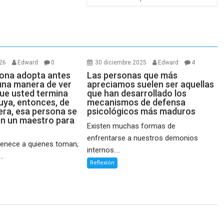
026
Edward
0
30 diciembre 2025
Edward
4
sona adopta antes
Las personas que más
una manera de ver
apreciamos suelen ser aquellas
que usted termina
que han desarrollado los
uya, entonces, de
mecanismos de defensa
era, esa persona se
psicológicos más maduros
en un maestro para
Existen muchas formas de
enfrentarse a nuestros demonios
tenece a quienes toman,
internos....
..
Reflexión