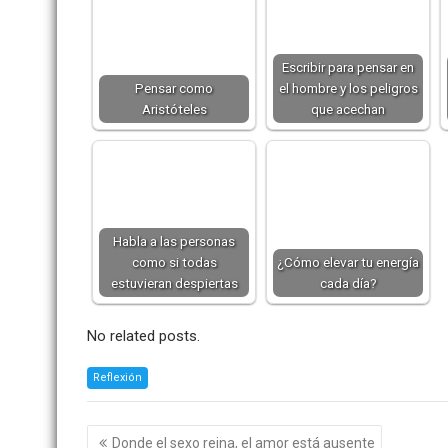
Escribir para pensar en
Pensar como
el hombre y los peligros
Aristóteles
que acechan
Habla a las personas
como si todas
¿Cómo elevar tu energía
estuvieran despiertas
cada día?
No related posts.
Reflexión
Navegación
Donde el sexo reina, el amor está ausente