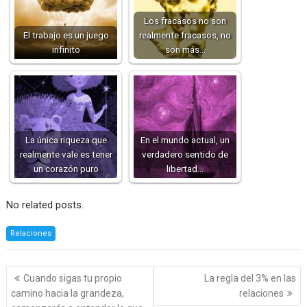
Los fracasos no son
El trabajo es un juego
realmente fracasos, no
infinito
son más…
La única riqueza que
En el mundo actual, un
realmente vale es tener
verdadero sentido de
un corazón puro
libertad…
No related posts.
Relaciones
Navegación
Cuando sigas tu propio
La regla del 3% en las
de
camino hacia la grandeza,
relaciones
entradas