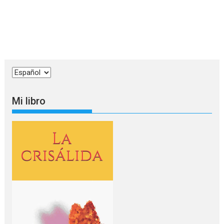
Elegir
un
idioma
Mi libro