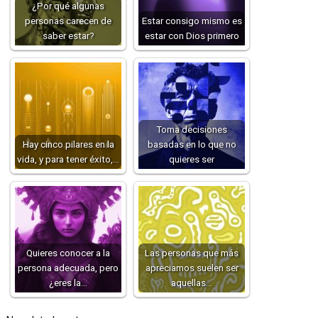
¿Por qué algunas
personas carecen de
Estar consigo mismo es
saber estar?
estar con Dios primero
Toma decisiones
Hay cinco pilares en la
basadas en lo que no
vida, y para tener éxito,…
quieres ser
Quieres conocer a la
Las personas que más
persona adecuada, pero
apreciamos suelen ser
¿eres la…
aquellas…