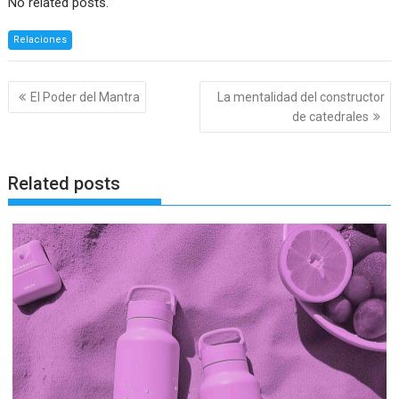
No related posts.
Relaciones
Navegación
El Poder del Mantra
La mentalidad del constructor
de
de catedrales
entradas
Related posts