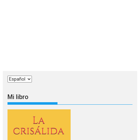
Elegir
un
idioma
Mi libro